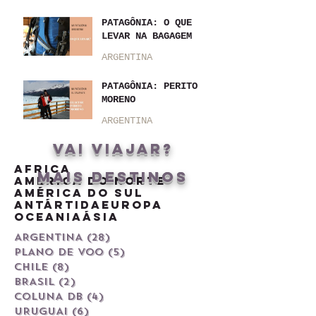
PATAGÔNIA: O QUE
LEVAR NA BAGAGEM
ARGENTINA
PATAGÔNIA: PERITO
MORENO
ARGENTINA
vai viajar?
Africa
MAIS DESTINOS
América do Norte
América do Sul
Antártida
Europa
Oceania
Ásia
ARGENTINA
(28)
28 posts
PLANO DE VOO
(5)
5 posts
CHILE
(8)
8 posts
BRASIL
(2)
2 posts
COLUNA DB
(4)
4 posts
URUGUAI
(6)
6 posts