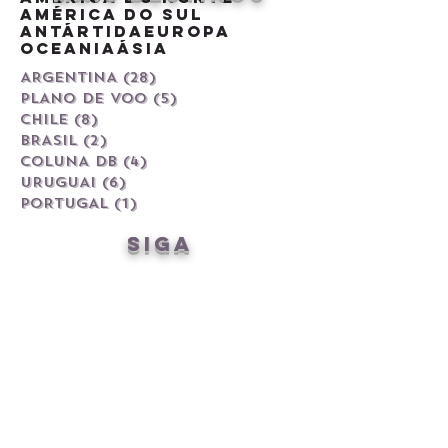
América do Sul
Antártida
Europa
Oceania
Ásia
ARGENTINA
(28)
28 posts
PLANO DE VOO
(5)
5 posts
CHILE
(8)
8 posts
BRASIL
(2)
2 posts
COLUNA DB
(4)
4 posts
URUGUAI
(6)
6 posts
PORTUGAL
(1)
1 post
siga