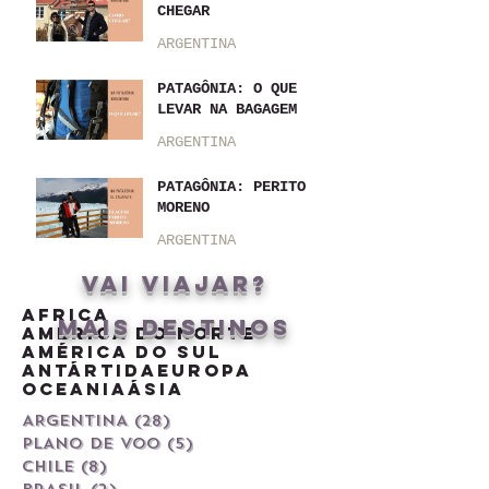
CHEGAR
ARGENTINA
PATAGÔNIA: O QUE
LEVAR NA BAGAGEM
ARGENTINA
PATAGÔNIA: PERITO
MORENO
ARGENTINA
vai viajar?
Africa
MAIS DESTINOS
América do Norte
América do Sul
Antártida
Europa
Oceania
Ásia
ARGENTINA
(28)
28 posts
PLANO DE VOO
(5)
5 posts
CHILE
(8)
8 posts