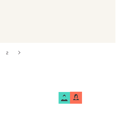
2
DOIS A BORDO
contato.doisabordo@gmail.com