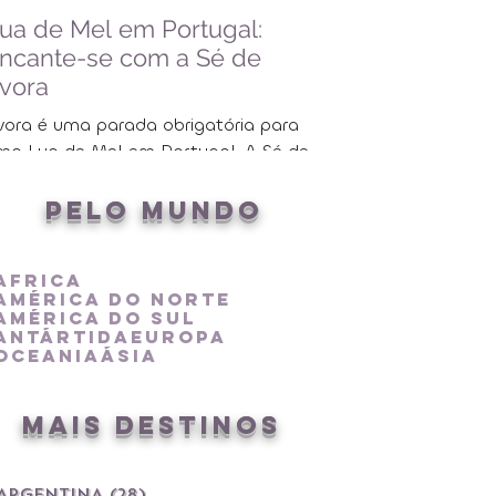
ua de Mel em Portugal:
PRIMEIRA ESCA
ncante-se com a Sé de
Não me lembro qual 
vora
primeira viagem… Me
pedir para um dos trê
vora é uma parada obrigatória para
fechados, abrir o guia.
ma Lua de Mel em Portugal. A Sé de
vora é um charme cheio de história e
omantismo. Veja as dicas!
pelo mundo
Africa
América do Norte
América do Sul
Antártida
Europa
Oceania
Ásia
MAIS DESTINOS
ARGENTINA
(28)
28 posts