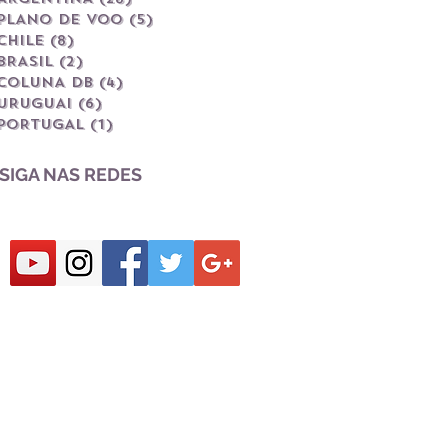
PLANO DE VOO
(5)
5 posts
CHILE
(8)
8 posts
BRASIL
(2)
2 posts
COLUNA DB
(4)
4 posts
URUGUAI
(6)
6 posts
PORTUGAL
(1)
1 post
SIGA NAS REDES