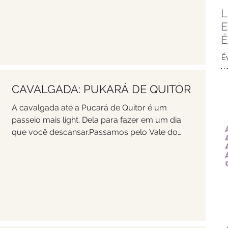
L
E
É
É
u
É
CAVALGADA: PUKARÁ DE QUITOR
r
A cavalgada até a Pucará de Quitor é um
passeio mais light. Dela para fazer em um dia
que você descansar.Passamos pelo Vale do
Dinossauro, c