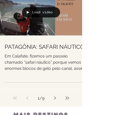
Load video
PATAGÔNIA: SAFARI NÁUTICO
Em Calafate, fizemos um passeio
chamado “safari náutico” porque vemos
enormes blocos de gelo pelo canal, assim
como os animais soltos,...
1
/
9
MAIS DESTINOS